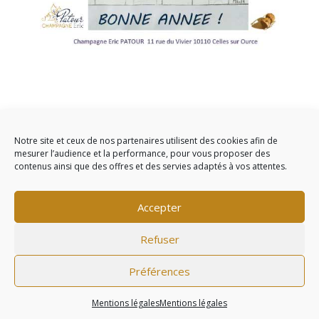
Nous souhaitons douceur, sérénité et convivialité pour
tous.
Notre site et ceux de nos partenaires utilisent des cookies afin de
mesurer l’audience et la performance, pour vous proposer des
contenus ainsi que des offres et des servies adaptés à vos attentes.
Commentaires récents
Accepter
Refuser
L'abus d'alcool est dangereux pour la santé, à
Préférences
consommer avec modération - ©2020
Agence web
Groupe écho |
Mentions légales
Mentions légales
Mentions légales