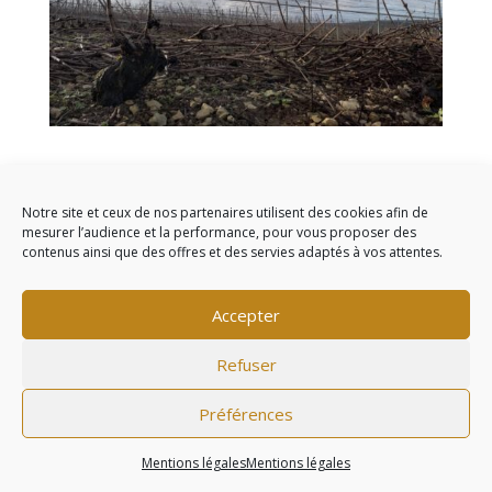
Taille de la vigne de la mi-février à la fin mars.
Notre site et ceux de nos partenaires utilisent des cookies afin de
mesurer l’audience et la performance, pour vous proposer des
contenus ainsi que des offres et des servies adaptés à vos attentes.
Commentaires récents
Accepter
Refuser
L'abus d'alcool est dangereux pour la santé, à
Préférences
consommer avec modération - ©2020
Agence web
Groupe écho |
Mentions légales
Mentions légales
Mentions légales