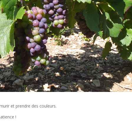
murir et prendre des couleurs.
tience !